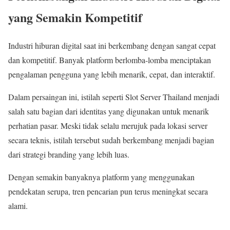
yang Semakin Kompetitif
Industri hiburan digital saat ini berkembang dengan sangat cepat
dan kompetitif. Banyak platform berlomba-lomba menciptakan
pengalaman pengguna yang lebih menarik, cepat, dan interaktif.
Dalam persaingan ini, istilah seperti Slot Server Thailand menjadi
salah satu bagian dari identitas yang digunakan untuk menarik
perhatian pasar. Meski tidak selalu merujuk pada lokasi server
secara teknis, istilah tersebut sudah berkembang menjadi bagian
dari strategi branding yang lebih luas.
Dengan semakin banyaknya platform yang menggunakan
pendekatan serupa, tren pencarian pun terus meningkat secara
alami.