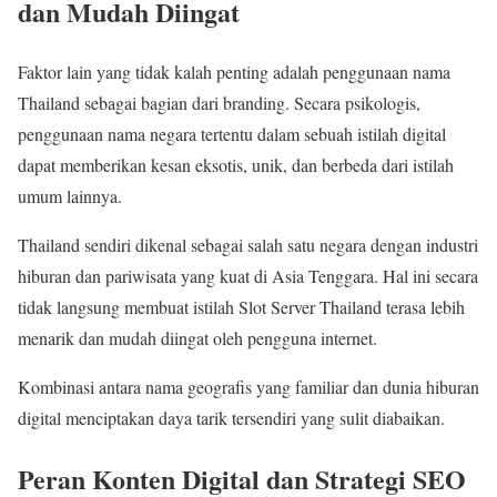
dan Mudah Diingat
Faktor lain yang tidak kalah penting adalah penggunaan nama
Thailand sebagai bagian dari branding. Secara psikologis,
penggunaan nama negara tertentu dalam sebuah istilah digital
dapat memberikan kesan eksotis, unik, dan berbeda dari istilah
umum lainnya.
Thailand sendiri dikenal sebagai salah satu negara dengan industri
hiburan dan pariwisata yang kuat di Asia Tenggara. Hal ini secara
tidak langsung membuat istilah Slot Server Thailand terasa lebih
menarik dan mudah diingat oleh pengguna internet.
Kombinasi antara nama geografis yang familiar dan dunia hiburan
digital menciptakan daya tarik tersendiri yang sulit diabaikan.
Peran Konten Digital dan Strategi SEO