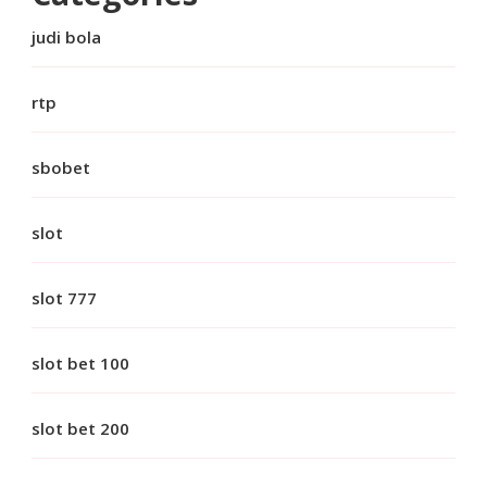
judi bola
rtp
sbobet
slot
slot 777
slot bet 100
slot bet 200