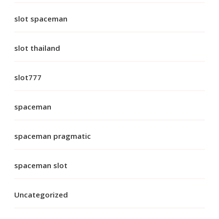
slot spaceman
slot thailand
slot777
spaceman
spaceman pragmatic
spaceman slot
Uncategorized