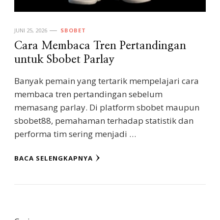
JUNI 25, 2026
SBOBET
Cara Membaca Tren Pertandingan
untuk Sbobet Parlay
Banyak pemain yang tertarik mempelajari cara
membaca tren pertandingan sebelum
memasang parlay. Di platform sbobet maupun
sbobet88, pemahaman terhadap statistik dan
performa tim sering menjadi …
BACA SELENGKAPNYA