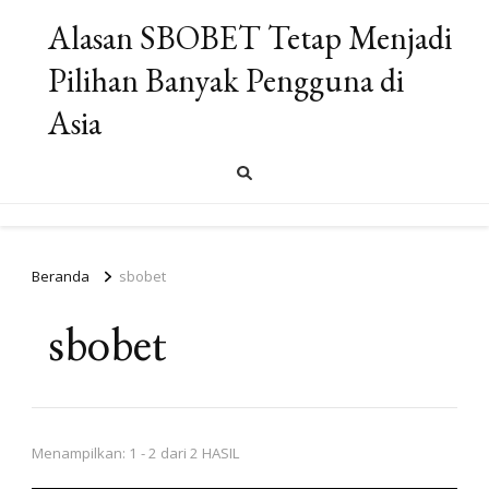
Alasan SBOBET Tetap Menjadi
Pilihan Banyak Pengguna di
Asia
Beranda
sbobet
sbobet
Menampilkan: 1 - 2 dari 2 HASIL