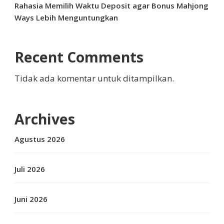
Rahasia Memilih Waktu Deposit agar Bonus Mahjong
Ways Lebih Menguntungkan
Recent Comments
Tidak ada komentar untuk ditampilkan.
Archives
Agustus 2026
Juli 2026
Juni 2026