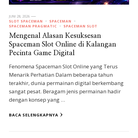
JUNI 28, 2026
SLOT SPACEMAN
SPACEMAN
SPACEMAN PRAGMATIC
SPACEMAN SLOT
Mengenal Alasan Kesuksesan
Spaceman Slot Online di Kalangan
Pecinta Game Digital
Fenomena Spaceman Slot Online yang Terus
Menarik Perhatian Dalam beberapa tahun
terakhir, dunia permainan digital berkembang
sangat pesat. Beragam jenis permainan hadir
dengan konsep yang …
BACA SELENGKAPNYA