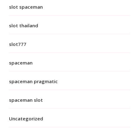
slot spaceman
slot thailand
slot777
spaceman
spaceman pragmatic
spaceman slot
Uncategorized