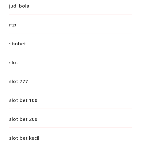
judi bola
rtp
sbobet
slot
slot 777
slot bet 100
slot bet 200
slot bet kecil