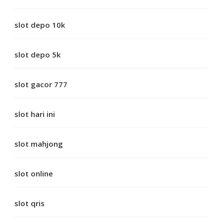
slot depo 10k
slot depo 5k
slot gacor 777
slot hari ini
slot mahjong
slot online
slot qris