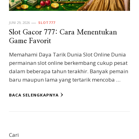
JUNI 29, 2026
SLOT777
Slot Gacor 777: Cara Menentukan
Game Favorit
Memahami Daya Tarik Dunia Slot Online Dunia
permainan slot online berkembang cukup pesat
dalam beberapa tahun terakhir. Banyak pemain
baru maupun lama yang tertarik mencoba …
BACA SELENGKAPNYA
Cari